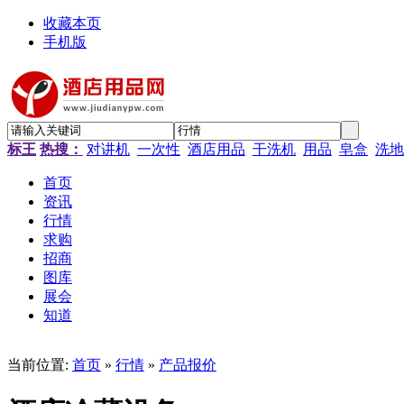
收藏本页
手机版
标王
热搜：
对讲机
一次性
酒店用品
干洗机
用品
皂盒
洗地
首页
资讯
行情
求购
招商
图库
展会
知道
当前位置:
首页
»
行情
»
产品报价