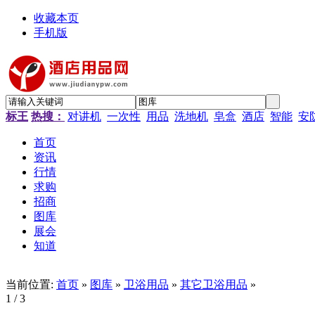
收藏本页
手机版
标王
热搜：
对讲机
一次性
用品
洗地机
皂盒
酒店
智能
安
首页
资讯
行情
求购
招商
图库
展会
知道
当前位置:
首页
»
图库
»
卫浴用品
»
其它卫浴用品
»
1
/ 3