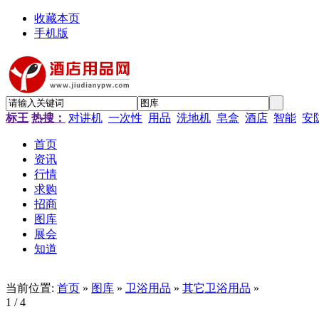
收藏本页
手机版
标王
热搜：
对讲机
一次性
用品
洗地机
皂盒
酒店
智能
安
首页
资讯
行情
求购
招商
图库
展会
知道
当前位置:
首页
»
图库
»
卫浴用品
»
其它卫浴用品
»
1
/ 4