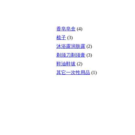
香皂皂盒
(4)
梳子
(3)
沐浴露润肤露
(2)
剃须刀剃须膏
(3)
鞋油鞋拔
(2)
其它一次性用品
(1)