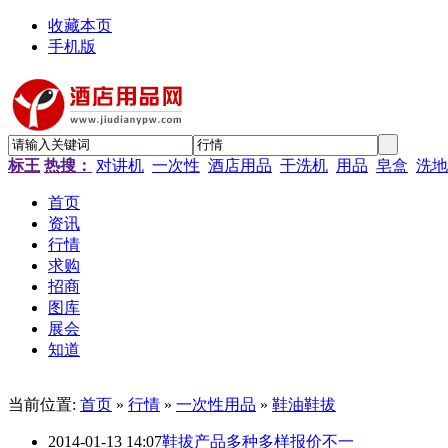
收藏本页
手机版
标王
热搜：
对讲机
一次性
酒店用品
干洗机
用品
皂盒
洗地
首页
资讯
行情
求购
招商
图库
展会
知道
当前位置:
首页
»
行情
»
一次性用品
»
鞋油鞋拔
2014-01-13 14:07
鞋拔产品多种多样报价不一