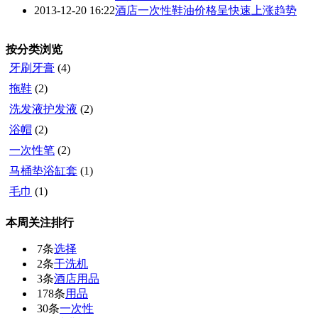
2013-12-20 16:22
酒店一次性鞋油价格呈快速上涨趋势
按分类浏览
牙刷牙膏
(4)
拖鞋
(2)
洗发液护发液
(2)
浴帽
(2)
一次性笔
(2)
马桶垫浴缸套
(1)
毛巾
(1)
本周关注排行
7条
选择
2条
干洗机
3条
酒店用品
178条
用品
30条
一次性