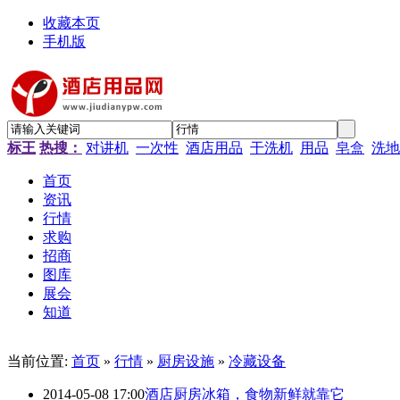
收藏本页
手机版
标王
热搜：
对讲机
一次性
酒店用品
干洗机
用品
皂盒
洗地
首页
资讯
行情
求购
招商
图库
展会
知道
当前位置:
首页
»
行情
»
厨房设施
»
冷藏设备
2014-05-08 17:00
酒店厨房冰箱，食物新鲜就靠它