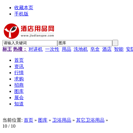
收藏本页
手机版
标王
热搜：
对讲机
一次性
用品
洗地机
皂盒
酒店
智能
安
首页
资讯
行情
求购
招商
图库
展会
知道
当前位置:
首页
»
图库
»
卫浴用品
»
其它卫浴用品
»
10
/ 10